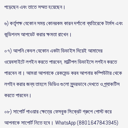
পড়েছেন এবং তাতে সম্মত হয়েছেন।
৬) কর্তৃপক্ষ যেকোন সময় কোনরকম কারন দর্শানো ব্যতিরেকে টার্মস এবং
কন্ডিশনস আপডেট করার ক্ষমতা রাখেন।
০৭) আপনি কেবল যেকোন একটা ডিভাইস দিয়েই আমাদের
ওয়েবসাইটে লগইন করতে পারবেন, মাল্টিপল ডিভাইসে লগইন করতে
পারবেন না। আমরা আপনাকে রেকমেন্ড করব আপনার কম্পিউটার থেকে
লগইন করার জন্য তাহলে ভিডিও গুলো সুন্দরভাবে দেখতে ও প্র্যাকটিস
করতে পারবেন।
০৮) সাপোর্ট পাওয়ার ক্ষেত্রে ফেসবুক সিক্রেট গ্রুপে পোস্ট করে
আপনাকে সাপোর্ট নিতে হবে। WhatsApp (8801647843945)