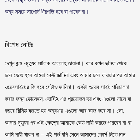
অন্য সময়ে সাপোর্ট ধীরগতি হবে বা পাবেন না।
বিশেষ নোটঃ
দেখুন জন্ম -মৃত্যুর মালিক আল্লাহ্ তায়ালা। কার কখন দুনিয়া থেকে
চলে যেতে হবে আমরা কেউ জানিনা এবং আমার চলে যাওয়ার পর আমার
ওয়েবসাইটের কি হবে সেটাও জানিনা। একটা ওয়েব সাইট পরিচালনা
করার জন্য ডোমেইন, হোস্টিং এর প্রয়োজন হয় এবং এগুলো মাসে বা
বছরে রিনিউ করতে হয় অন্যথায় এগুলো আর কাজ করে না। সো,
আমার মৃত্যুর পর এই ক্ষেত্রে আমাকে কেউ দায়ী করতে পারবেন না বা
আমি দায়ী থাকব না – এই শর্ত যদি মেনে আমাদের কোর্স নিতে চান