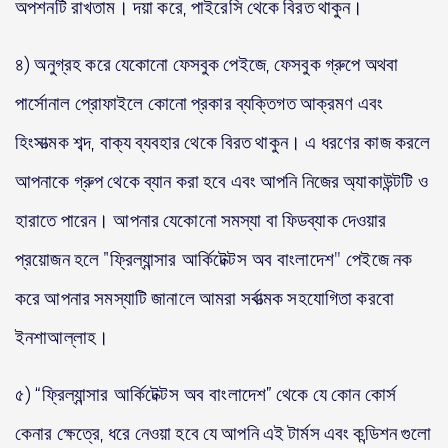
অপশনটি রাখতাম। দয়া করে, পাইরেসি থেকে বিরত থাকুন।
৪) অনুগ্রহ করে যেকোনো ফেসবুক পেইজে, ফেসবুক গ্রুপে অথবা
পার্সোনাল প্রোফাইলে কোনো প্রকার ব্যক্তিগত আক্রমণ এবং
হিংসাত্মক শব্দ, বাক্য ব্যবহার থেকে বিরত থাকুন। এ ধরণের কাজ করলে
আপনাকে গ্রুপ থেকে ব্যান করা হবে এবং আপনি নিজের অ্যাকাউন্টটি ও
হারাতে পারেন। আপনার যেকোনো সমস্যা বা ফিডব্যাক দেওয়ার
ফ্রিল্যান্সার আর্কিটেক্টস অব বাংলাদেশ"
প্রয়োজন হলে "
পেইজে নক
করে আপনার সমস্যাটি জানালে আমরা সর্বাত্মক সহযোগিতা করবো
ইনশাআল্লাহ।
ফ্রিল্যান্সার আর্কিটেক্টস অব বাংলাদেশ
৫) “
” থেকে যে কোন কোর্স
কেনার ক্ষেত্রে, ধরে নেওয়া হবে যে আপনি এই টার্মস এবং কন্ডিশন গুলো