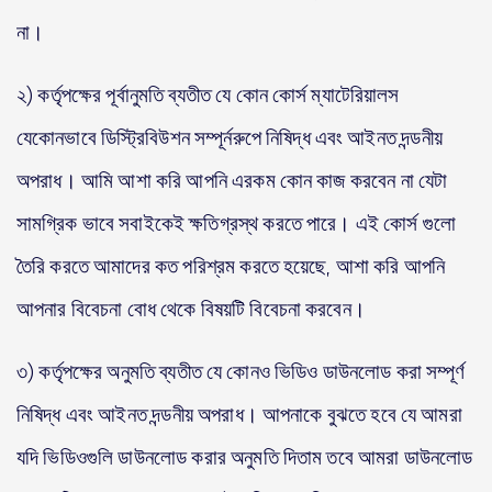
না।
২) কর্তৃপক্ষের পূর্বানুমতি ব্যতীত যে কোন কোর্স ম্যাটেরিয়ালস
যেকোনভাবে ডিস্ট্রিবিউশন সম্পূর্নরুপে নিষিদ্ধ এবং আইনত দন্ডনীয়
অপরাধ। আমি আশা করি আপনি এরকম কোন কাজ করবেন না যেটা
সামগ্রিক ভাবে সবাইকেই ক্ষতিগ্রস্থ করতে পারে। এই কোর্স গুলো
তৈরি করতে আমাদের কত পরিশ্রম করতে হয়েছে, আশা করি আপনি
আপনার বিবেচনা বোধ থেকে বিষয়টি বিবেচনা করবেন।
৩) কর্তৃপক্ষের অনুমতি ব্যতীত যে কোনও ভিডিও ডাউনলোড করা সম্পূর্ণ
নিষিদ্ধ এবং আইনত দন্ডনীয় অপরাধ। আপনাকে বুঝতে হবে যে আমরা
যদি ভিডিওগুলি ডাউনলোড করার অনুমতি দিতাম তবে আমরা ডাউনলোড