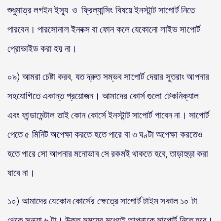
শুধুমাত্র লগইন ইস্যু ও ফ্রিল্যান্সিং বিষয়ে ইনস্টান্ট সাপোর্ট নিতে
পারবেন। পারসোনাল ইনবক্স বা ফোন কলে যেকোনো লাইভ সাপোর্ট
প্রোভাইড করা হয় না।
০৯) আমরা চেষ্টা করব, যত দ্রুত সম্ভব সাপোর্ট দেয়ার সুতরাং আপনার
সহযোগিতে একান্ত প্রয়োজন। আমাদের কোর্স গুলো টেকনিক্যাল
এবং ফান্ডামেন্টাল তাই কোন কোর্সে ইনস্টান্ট সাপোর্ট পাবেন না। সাপোর্ট
পেতে ৫ মিনিট অপেক্ষা করতে হতে পারে বা ৩ ঘণ্টা অপেক্ষা করতেও
হতে পারে সো আপনার মনোভাব সে রকমই থাকতে হবে, তাড়াহুড়া করা
যাবে না।
১০) আমাদের যেকোন কোর্সের ক্ষেত্রে সাপোর্ট টাইম সকাল ১০ টা
থেকে সন্ধ্যা ৬ টা। উক্ত সময়ের মধ্যেই আপনাকে সাপোর্ট নিতে হবে।