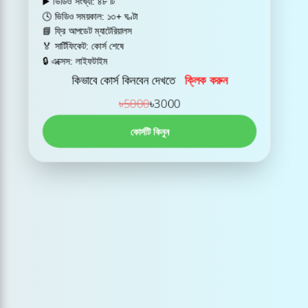
▶️ ভিডিও সংখ্যা: ৪৮ টি
🕓 ভিডিও সময়কাল: ১৩+ ঘণ্টা
📘 ফ্রি আপডেট ম্যাটেরিয়ালস
🏅 সার্টিফিকেট: কোর্স শেষে
🔒 এক্সেস: লাইফটাইম
কিভাবে কোর্স কিনবেন দেখতে
ক্লিক করুন
৳5000
৳3000
কোর্সটি কিনুন