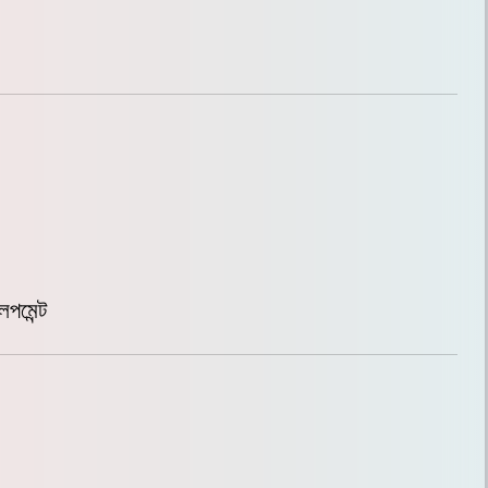
লপমেন্ট