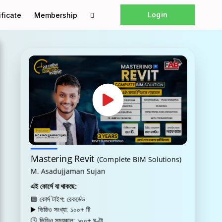
Login
ificate
Membership
Mastering Revit
(Complete BIM Solutions)
M. Asadujjaman Sujan
এই কোর্সে যা থাকছে:
🟩 কোর্স টাইপ: রেকর্ডেড
▶️ ভিডিও সংখ্যা: ১০০+ টি
🕓 ভিডিও সময়কাল: ১০০+ ঘণ্টা