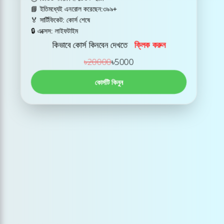
📘 ইতিমধ্যেই এনরোল করেছেন:৩৯৯+
🏅 সার্টিফিকেট: কোর্স শেষে
🔒 এক্সেস: লাইফটাইম
কিভাবে কোর্স কিনবেন দেখতে
ক্লিক করুন
৳20000
৳5000
কোর্সটি কিনুন