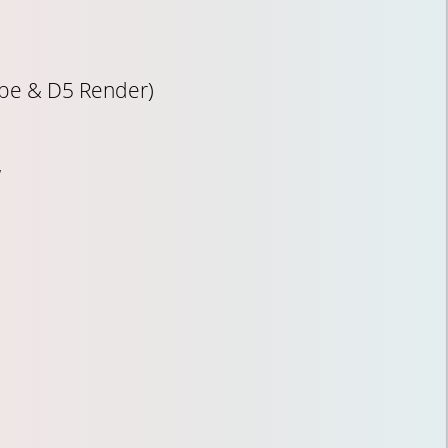
pe & D5 Render)
w