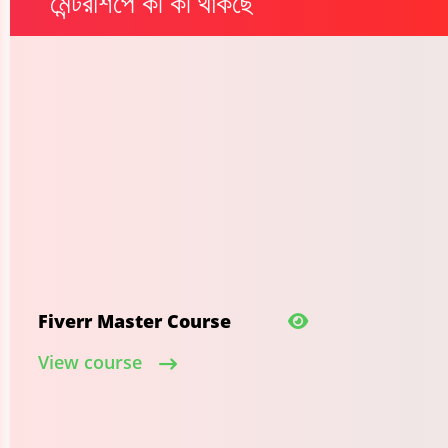
মেন্টরশিপে কী কী থাকছে
Fiverr Master Course
View course