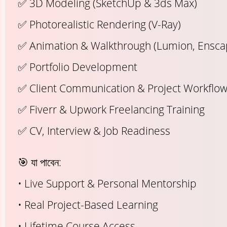
✅ 3D Modeling (SketchUp & 3ds Max)
✅ Photorealistic Rendering (V-Ray)
✅ Animation & Walkthrough (Lumion, Ensca
✅ Portfolio Development
✅ Client Communication & Project Workflo
✅ Fiverr & Upwork Freelancing Training
✅ CV, Interview & Job Readiness
🎯 যা পাবেন:
• Live Support & Personal Mentorship
• Real Project-Based Learning
• Lifetime Course Access