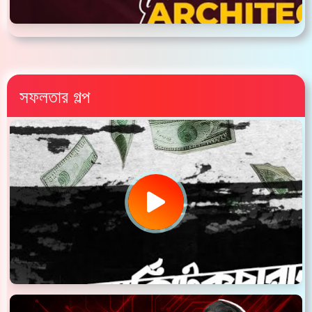
সফলতার গল্প